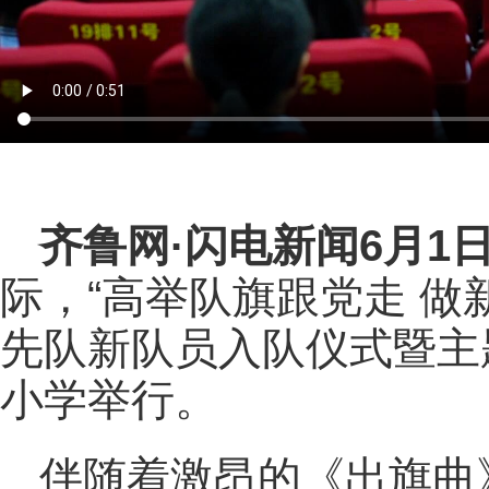
齐鲁网
·闪电新闻6月1
际，“高举队旗跟党走 做
先队新队员入队仪式暨主
小学举行。
伴随着激昂的《出旗曲