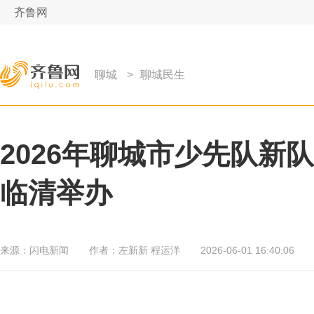
齐鲁网
聊城
>
聊城民生
2026年聊城市少先队新
临清举办
来源：
闪电新闻
作者：
左新新 程运洋
2026-06-01 16:40:06